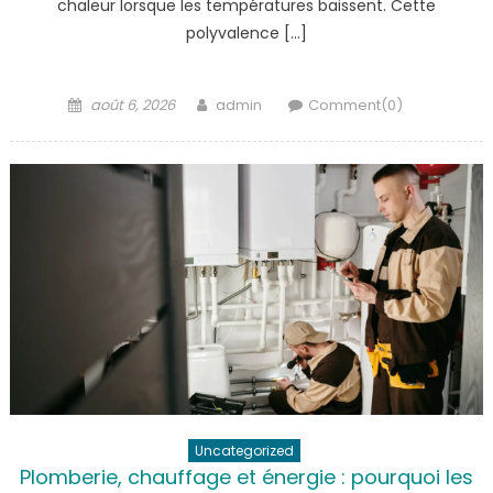
chaleur lorsque les températures baissent. Cette
polyvalence […]
Posted
Author
août 6, 2026
admin
Comment(0)
on
Uncategorized
Plomberie, chauffage et énergie : pourquoi les